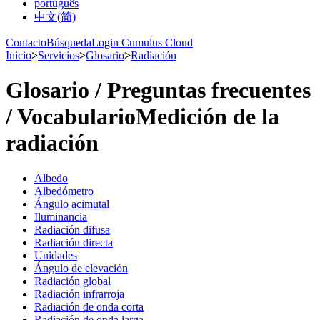
português
中文(简)
Contacto
Búsqueda
Login Cumulus Cloud
Inicio
>
Servicios
>
Glosario
>
Radiación
Glosario /­ Preguntas frecuentes
/­ Vocabulario
Medición de la
radiación
Albedo
Albedómetro
Ángulo acimutal
Iluminancia
Radiación difusa
Radiación directa
Unidades
Ángulo de elevación
Radiación global
Radiación infrarroja
Radiación de onda corta
Radiación de onda larga