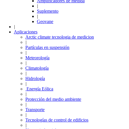
Amplificadores de medida
|
Suplemento
|
Geovane
|
Aplicaciones
Arctic climate tecnologia de medicion
|
Partículas en suspensión
|
Meteorología
|
Climatología
|
Hidrología
|
Energía Eólica
|
Protección del medio ambiente
|
Transporte
|
Tecnologías de control de edificios
|