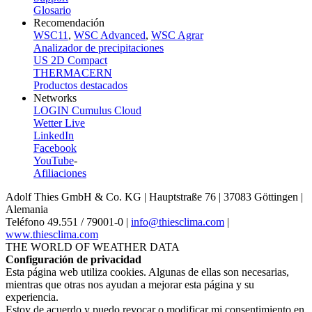
Glosario
Recomendación
WSC11
,
WSC Advanced
,
WSC Agrar
Analizador de precipitaciones
US 2D Compact
THERMACERN
Productos destacados
Networks
LOGIN Cumulus Cloud
Wetter Live
LinkedIn
Facebook
YouTube
-
Afiliaciones
Adolf Thies GmbH & Co. KG | Hauptstraße 76 | 37083 Göttingen |
Alemania
Teléfono 49.551 /­ 79001-0 |
info@thiesclima.com
|
www.thiesclima.com
THE WORLD OF WEATHER DATA
Configuración de privacidad
Esta página web utiliza cookies. Algunas de ellas son necesarias,
mientras que otras nos ayudan a mejorar esta página y su
experiencia.
Estoy de acuerdo y puedo revocar o modificar mi consentimiento en