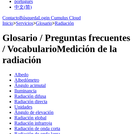
português
中文(简)
Contacto
Búsqueda
Login Cumulus Cloud
Inicio
>
Servicios
>
Glosario
>
Radiación
Glosario /­ Preguntas frecuentes
/­ Vocabulario
Medición de la
radiación
Albedo
Albedómetro
Ángulo acimutal
Iluminancia
Radiación difusa
Radiación directa
Unidades
Ángulo de elevación
Radiación global
Radiación infrarroja
Radiación de onda corta
Radiación de onda larga