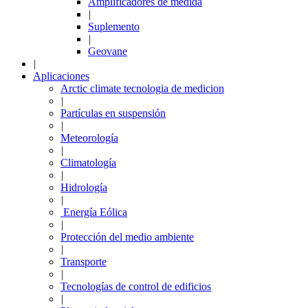
Amplificadores de medida
|
Suplemento
|
Geovane
|
Aplicaciones
Arctic climate tecnologia de medicion
|
Partículas en suspensión
|
Meteorología
|
Climatología
|
Hidrología
|
Energía Eólica
|
Protección del medio ambiente
|
Transporte
|
Tecnologías de control de edificios
|