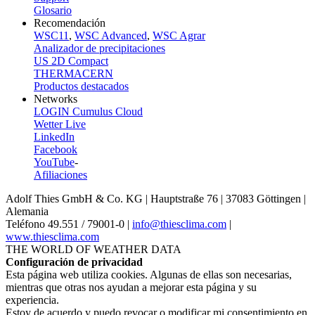
Glosario
Recomendación
WSC11
,
WSC Advanced
,
WSC Agrar
Analizador de precipitaciones
US 2D Compact
THERMACERN
Productos destacados
Networks
LOGIN Cumulus Cloud
Wetter Live
LinkedIn
Facebook
YouTube
-
Afiliaciones
Adolf Thies GmbH & Co. KG | Hauptstraße 76 | 37083 Göttingen |
Alemania
Teléfono 49.551 /­ 79001-0 |
info@thiesclima.com
|
www.thiesclima.com
THE WORLD OF WEATHER DATA
Configuración de privacidad
Esta página web utiliza cookies. Algunas de ellas son necesarias,
mientras que otras nos ayudan a mejorar esta página y su
experiencia.
Estoy de acuerdo y puedo revocar o modificar mi consentimiento en