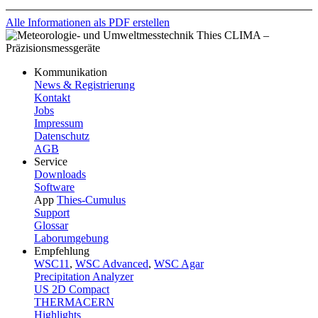
Alle Informationen als PDF erstellen
Kommunikation
News & Registrierung
Kontakt
Jobs
Impressum
Datenschutz
AGB
Service
Downloads
Software
App
Thies-Cumulus
Support
Glossar
Laborumgebung
Empfehlung
WSC11
,
WSC Advanced
,
WSC Agar
Precipitation Analyzer
US 2D Compact
THERMACERN
Highlights