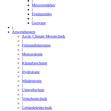
|
Messverstärker
|
Ergänzendes
|
Geovane
|
Anwendungen
Arctic Climate Messtechnik
|
Feinstaubmessung
|
Meteorologie
|
Klimaforschung
|
Hydrologie
|
Windenergie
|
Umweltschutz
|
Verkehrstechnik
|
Gebäudeleittechnik