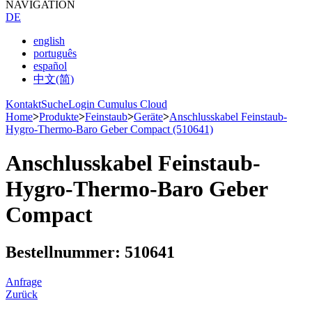
NAVIGATION
DE
english
português
español
中文(简)
Kontakt
Suche
Login Cumulus Cloud
Home
>
Produkte
>
Feinstaub
>
Geräte
>
Anschlusskabel Feinstaub-
Hygro-Thermo-Baro Geber Compact (510641)
Anschlusskabel Feinstaub-
Hygro-Thermo-Baro Geber
Compact
Bestellnummer: 510641
Anfrage
Zurück