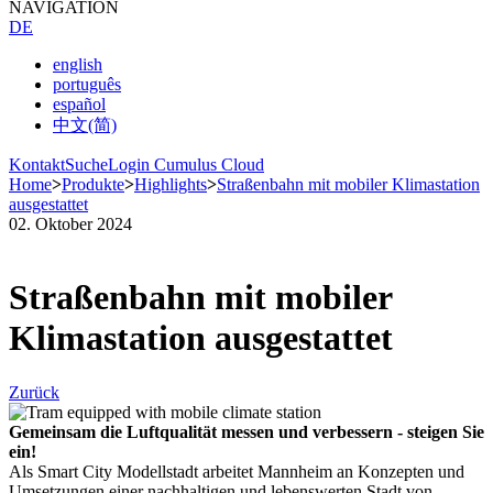
NAVIGATION
DE
english
português
español
中文(简)
Kontakt
Suche
Login Cumulus Cloud
Home
>
Produkte
>
Highlights
>
Straßenbahn mit mobiler Klimastation
ausgestattet
02. Oktober 2024
Straßenbahn mit mobiler
Klimastation ausgestattet
Zurück
Gemeinsam die Luftqualität messen und verbessern - steigen Sie
ein!
Als Smart City Modellstadt arbeitet Mannheim an Konzepten und
Umsetzungen einer nachhaltigen und lebenswerten Stadt von