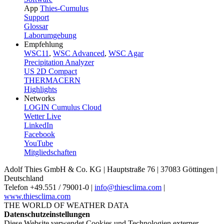
App
Thies-Cumulus
Support
Glossar
Laborumgebung
Empfehlung
WSC11
,
WSC Advanced
,
WSC Agar
Precipitation Analyzer
US 2D Compact
THERMACERN
Highlights
Networks
LOGIN Cumulus Cloud
Wetter Live
LinkedIn
Facebook
YouTube
Mitgliedschaften
Adolf Thies GmbH & Co. KG | Hauptstraße 76 | 37083 Göttingen |
Deutschland
Telefon +49.551 /­ 79001-0 |
info@thiesclima.com
|
www.thiesclima.com
THE WORLD OF WEATHER DATA
Datenschutzeinstellungen
Diese Website verwendet Cookies und Technologien externer