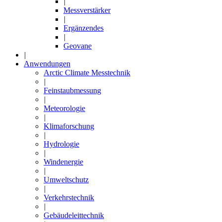
|
Messverstärker
|
Ergänzendes
|
Geovane
|
Anwendungen
Arctic Climate Messtechnik
|
Feinstaubmessung
|
Meteorologie
|
Klimaforschung
|
Hydrologie
|
Windenergie
|
Umweltschutz
|
Verkehrstechnik
|
Gebäudeleittechnik