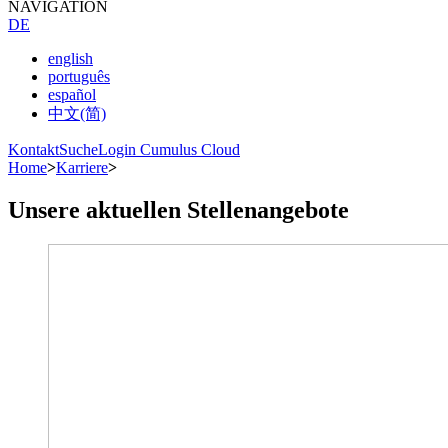
NAVIGATION
DE
english
português
español
中文(简)
Kontakt
Suche
Login Cumulus Cloud
Home
>
Karriere
>
Unsere aktuellen Stellenangebote