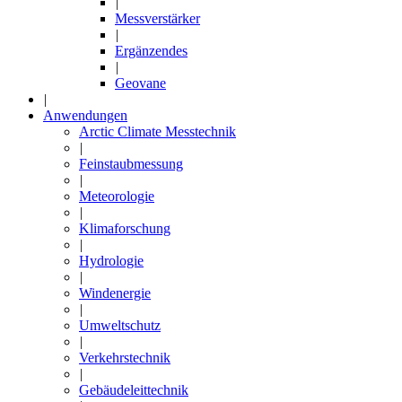
|
Messverstärker
|
Ergänzendes
|
Geovane
|
Anwendungen
Arctic Climate Messtechnik
|
Feinstaubmessung
|
Meteorologie
|
Klimaforschung
|
Hydrologie
|
Windenergie
|
Umweltschutz
|
Verkehrstechnik
|
Gebäudeleittechnik