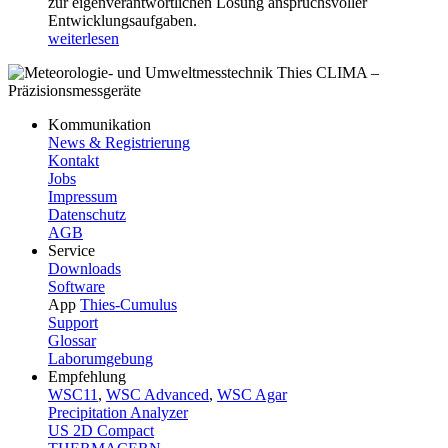
zur eigenverantwortlichen Lösung anspruchsvoller
Entwicklungsaufgaben.
weiterlesen
Kommunikation
News & Registrierung
Kontakt
Jobs
Impressum
Datenschutz
AGB
Service
Downloads
Software
App
Thies-Cumulus
Support
Glossar
Laborumgebung
Empfehlung
WSC11
,
WSC Advanced
,
WSC Agar
Precipitation Analyzer
US 2D Compact