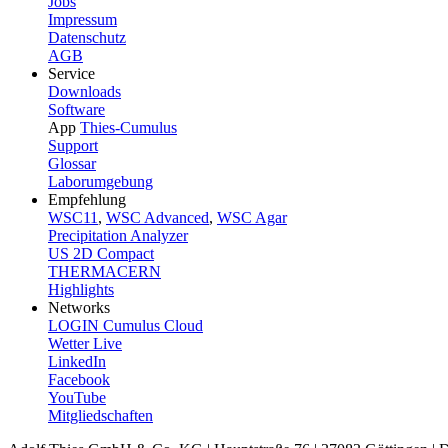
Jobs
Impressum
Datenschutz
AGB
Service
Downloads
Software
App
Thies-Cumulus
Support
Glossar
Laborumgebung
Empfehlung
WSC11
,
WSC Advanced
,
WSC Agar
Precipitation Analyzer
US 2D Compact
THERMACERN
Highlights
Networks
LOGIN Cumulus Cloud
Wetter Live
LinkedIn
Facebook
YouTube
Mitgliedschaften