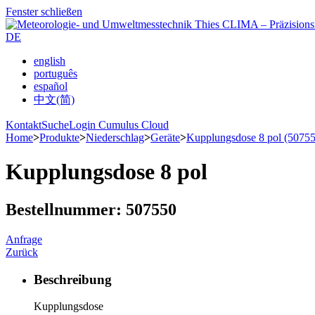
Fenster schließen
DE
english
português
español
中文(简)
Kontakt
Suche
Login Cumulus Cloud
Home
>
Produkte
>
Niederschlag
>
Geräte
>
Kupplungsdose 8 pol (50755
Kupplungsdose 8 pol
Bestellnummer: 507550
Anfrage
Zurück
Beschreibung
Kupplungsdose