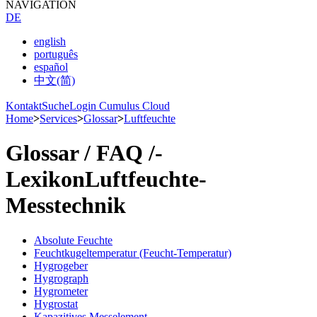
NAVIGATION
DE
english
português
español
中文(简)
Kontakt
Suche
Login Cumulus Cloud
Home
>
Services
>
Glossar
>
Luftfeuchte
Glossar /­ FAQ /­
Lexikon
Luftfeuchte-
Messtechnik
Absolute Feuchte
Feuchtkugeltemperatur (Feucht-Temperatur)
Hygrogeber
Hygrograph
Hygrometer
Hygrostat
Kapazitives Messelement