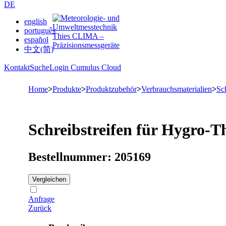
DE
english
português
español
中文(简)
Kontakt
Suche
Login Cumulus Cloud
Home
>
Produkte
>
Produktzubehör
>
Verbrauchsmaterialien
>
Sc
Schreibstreifen für Hygro-
Bestellnummer: 205169
Vergleichen
Anfrage
Zurück