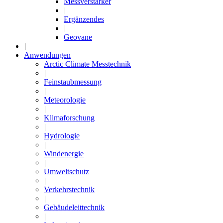
Messverstärker
|
Ergänzendes
|
Geovane
|
Anwendungen
Arctic Climate Messtechnik
|
Feinstaubmessung
|
Meteorologie
|
Klimaforschung
|
Hydrologie
|
Windenergie
|
Umweltschutz
|
Verkehrstechnik
|
Gebäudeleittechnik
|