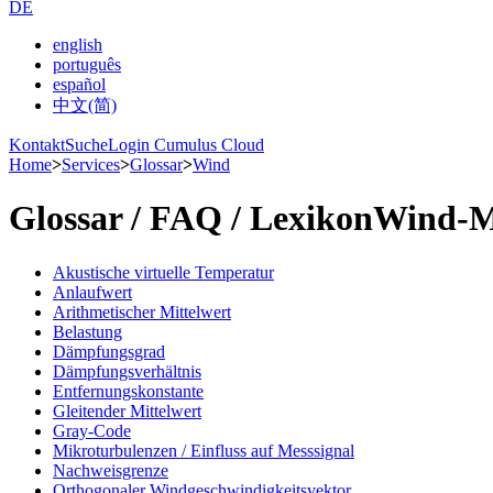
DE
english
português
español
中文(简)
Kontakt
Suche
Login Cumulus Cloud
Home
>
Services
>
Glossar
>
Wind
Glossar /­ FAQ /­ Lexikon
Wind-M
Akustische virtuelle Temperatur
Anlaufwert
Arithmetischer Mittelwert
Belastung
Dämpfungsgrad
Dämpfungsverhältnis
Entfernungskonstante
Gleitender Mittelwert
Gray-Code
Mikroturbulenzen /­­ Einfluss auf Messsignal
Nachweisgrenze
Orthogonaler Windgeschwindigkeitsvektor