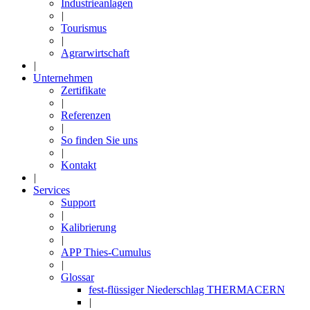
Industrieanlagen
|
Tourismus
|
Agrarwirtschaft
|
Unternehmen
Zertifikate
|
Referenzen
|
So finden Sie uns
|
Kontakt
|
Services
Support
|
Kalibrierung
|
APP Thies-Cumulus
|
Glossar
fest-flüssiger Niederschlag THERMACERN
|