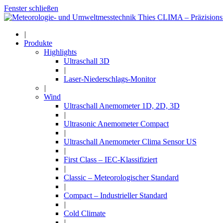
Fenster schließen
|
Produkte
Highlights
Ultraschall 3D
|
Laser-Niederschlags-Monitor
|
Wind
Ultraschall Anemometer 1D, 2D, 3D
|
Ultrasonic Anemometer Compact
|
Ultraschall Anemometer Clima Sensor US
|
First Class – IEC-Klassifiziert
|
Classic – Meteorologischer Standard
|
Compact – Industrieller Standard
|
Cold Climate
|