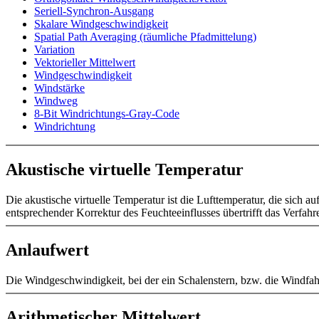
Seriell-Synchron-Ausgang
Skalare Windgeschwindigkeit
Spatial Path Averaging (räumliche Pfadmittelung)
Variation
Vektorieller Mittelwert
Windgeschwindigkeit
Windstärke
Windweg
8-Bit Windrichtungs-Gray-Code
Windrichtung
Akustische virtuelle Temperatur
Die akustische virtuelle Temperatur ist die Lufttemperatur, die sich
entsprechender Korrektur des Feuchteeinflusses übertrifft das Verfa
Anlaufwert
Die Windgeschwindigkeit, bei der ein Schalenstern, bzw. die Windfa
Arithmetischer Mittelwert