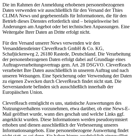
Die im Rahmen der Anmeldung erhobenen personenbezogenen
Daten verwenden wir ausschließlich für den Versand der Thies
CLIMA News und gegebenenfalls für Informationen, die für den
Betrieb dieses Dienstes erforderlich sind – beispielsweise bei
Änderungen am Angebot oder bei technischen Anpassungen. Eine
Weitergabe Ihrer Daten an Dritte erfolgt nicht.
Für den Versand unserer News verwenden wir den
Versanddienstleister CleverReach GmbH & Co. KG,
Schafjückenweg 2, 26180 Rastede, Deutschland. Die Verarbeitung
der personenbezogenen Daten erfolgt dabei auf Grundlage eines
Auftragsverarbeitungsvertrags gem. Art. 28 DSGVO. CleverReach
verarbeitet Ihre Daten ausschließlich in unserem Auftrag und nach
unseren Weisungen. Eine Speicherung oder Verwendung der Daten
zu eigenen Zwecken durch CleverReach findet nicht statt. Die
Serverstandorte befinden sich ausschließlich innerhalb der
Europäischen Union.
CleverReach ermöglicht es uns, statistische Auswertungen des
Nutzungsverhaltens vorzunehmen, etwa darüber, ob eine News-E-
Mail geöffnet wurde, wann dies geschah und welche Links ggf.
angeklickt wurden. Diese Informationen werden pseudonymisiert
erhoben und dienen ausschließlich der Verbesserung unseres
Informationsangebots. Eine personenbezogene Auswertung findet
nicht statt, es sei denn, Sie haben hierzu ausdrücklich eingewilligt.