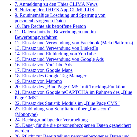
7. Anmeldung zu den Thies CLIMA News
8. Nutzung der THIES App CUMULUS
9. Routinemäßige Löschung und Sperrung von
personenbezogenen Daten
10. Ihre Rechte als betroffene Person
11. Datenschutz bei Bewerbungen und im
Bewerbungsverfahren
12. Einsatz und Verwendung von Facebook (Meta Platforms)
13. Einsatz und Verwendung von LinkedIn
14. Einsatz und Einbindung von YouTube
15. Einsatz und Verwendung von Google Ads
16. Einsatz von YouTube Ads
17. Einsatz von Google-Maps
18. Einsatz des Google Tag Manager
19. Einsatz von Matomo
20. Einsatz des „Blue Page CMS“ mit Tracking-Funktion
21. Einsatz von Google reCAPTCHA im Rahmen des „Blue
Page CMS“
22. Einsatz des Statistik-Moduls im „Blue Page CMS“
23. Einbindung von Schriftarten über „fonts.com“
(Monotype)
24. Rechtsgrundlage der Verarbeitung
25. Dauer, für die die personenbezogenen Daten gespeichert
werden
26. Pflicht zur Bereitstellung personenbezogener Daten und