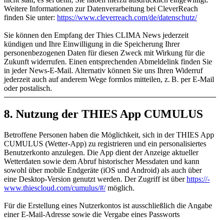
Weitere Informationen zur Datenverarbeitung bei CleverReach
finden Sie unter:
https:/​­/​­www.cleverreach.com/​­de/​­datenschutz/​­
Sie können den Empfang der Thies CLIMA News jederzeit
kündigen und Ihre Einwilligung in die Speicherung Ihrer
personenbezogenen Daten für diesen Zweck mit Wirkung für die
Zukunft widerrufen. Einen entsprechenden Abmeldelink finden Sie
in jeder News-E-Mail. Alternativ können Sie uns Ihren Widerruf
jederzeit auch auf anderem Wege formlos mitteilen, z. B. per E-Mail
oder postalisch.
8. Nutzung der THIES App CUMULUS
Betroffene Personen haben die Möglichkeit, sich in der THIES App
CUMULUS (Wetter-App) zu registrieren und ein personalisiertes
Benutzerkonto anzulegen. Die App dient der Anzeige aktueller
Wetterdaten sowie dem Abruf historischer Messdaten und kann
sowohl über mobile Endgeräte (iOS und Android) als auch über
eine Desktop-Version genutzt werden. Der Zugriff ist über
https:/​­/​­
www.thiescloud.com/​­cumulus/​­#/​­
möglich.
Für die Erstellung eines Nutzerkontos ist ausschließlich die Angabe
einer E-Mail-Adresse sowie die Vergabe eines Passworts