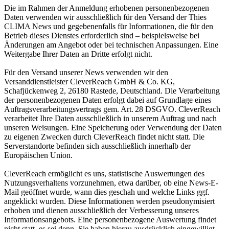
Die im Rahmen der Anmeldung erhobenen personenbezogenen
Daten verwenden wir ausschließlich für den Versand der Thies
CLIMA News und gegebenenfalls für Informationen, die für den
Betrieb dieses Dienstes erforderlich sind – beispielsweise bei
Änderungen am Angebot oder bei technischen Anpassungen. Eine
Weitergabe Ihrer Daten an Dritte erfolgt nicht.
Für den Versand unserer News verwenden wir den
Versanddienstleister CleverReach GmbH & Co. KG,
Schafjückenweg 2, 26180 Rastede, Deutschland. Die Verarbeitung
der personenbezogenen Daten erfolgt dabei auf Grundlage eines
Auftragsverarbeitungsvertrags gem. Art. 28 DSGVO. CleverReach
verarbeitet Ihre Daten ausschließlich in unserem Auftrag und nach
unseren Weisungen. Eine Speicherung oder Verwendung der Daten
zu eigenen Zwecken durch CleverReach findet nicht statt. Die
Serverstandorte befinden sich ausschließlich innerhalb der
Europäischen Union.
CleverReach ermöglicht es uns, statistische Auswertungen des
Nutzungsverhaltens vorzunehmen, etwa darüber, ob eine News-E-
Mail geöffnet wurde, wann dies geschah und welche Links ggf.
angeklickt wurden. Diese Informationen werden pseudonymisiert
erhoben und dienen ausschließlich der Verbesserung unseres
Informationsangebots. Eine personenbezogene Auswertung findet
nicht statt, es sei denn, Sie haben hierzu ausdrücklich eingewilligt.