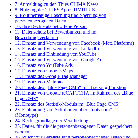
7. Anmeldung zu den Thies CLIMA News
8. Nutzung der THIES App CUMULUS
9. Routinemäßige Löschung und Sperrung von
personenbezogenen Daten
10. Ihre Rechte als betroffene Person
11. Datenschutz bei Bewerbungen und im
Bewerbungsverfahren
12. Einsatz und Verwendung von Facebook (Meta Platforms)
13. Einsatz und Verwendung von LinkedIn
14. Einsatz und Einbindung von YouTube
15. Einsatz und Verwendung von Google Ads
16. Einsatz von YouTube Ads
17. Einsatz von Google-Maps
18. Einsatz des Google Tag Manager
19. Einsatz von Matomo
20. Einsatz des „Blue Page CMS“ mit Tracking-Funktion
21. Einsatz von Google reCAPTCHA im Rahmen des „Blue
Page CMS“
22. Einsatz des Statistik-Moduls im „Blue Page CMS“
23. Einbindung von Schriftarten über „fonts.com“
(Monotype)
24. Rechtsgrundlage der Verarbeitung
25. Dauer, für die die personenbezogenen Daten gespeichert
werden
26. Pflicht zur Bereitstellung personenbezogener Daten und