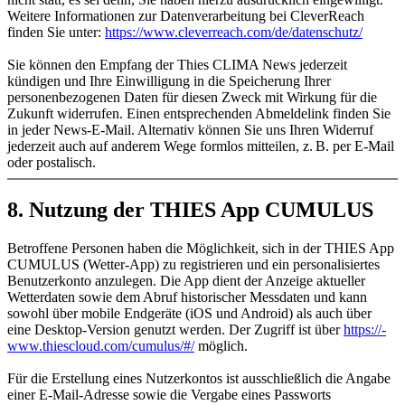
Weitere Informationen zur Datenverarbeitung bei CleverReach
finden Sie unter:
https:/​­/​­www.cleverreach.com/​­de/​­datenschutz/​­
Sie können den Empfang der Thies CLIMA News jederzeit
kündigen und Ihre Einwilligung in die Speicherung Ihrer
personenbezogenen Daten für diesen Zweck mit Wirkung für die
Zukunft widerrufen. Einen entsprechenden Abmeldelink finden Sie
in jeder News-E-Mail. Alternativ können Sie uns Ihren Widerruf
jederzeit auch auf anderem Wege formlos mitteilen, z. B. per E-Mail
oder postalisch.
8. Nutzung der THIES App CUMULUS
Betroffene Personen haben die Möglichkeit, sich in der THIES App
CUMULUS (Wetter-App) zu registrieren und ein personalisiertes
Benutzerkonto anzulegen. Die App dient der Anzeige aktueller
Wetterdaten sowie dem Abruf historischer Messdaten und kann
sowohl über mobile Endgeräte (iOS und Android) als auch über
eine Desktop-Version genutzt werden. Der Zugriff ist über
https:/​­/​­
www.thiescloud.com/​­cumulus/​­#/​­
möglich.
Für die Erstellung eines Nutzerkontos ist ausschließlich die Angabe
einer E-Mail-Adresse sowie die Vergabe eines Passworts