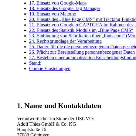
17. Einsatz von Google-Maps
18. Einsatz des Google Tag Manager
19. Einsatz von Matomo
20. Einsatz des „Blue Page CMS“ mit Tracking-Funkti
21. Einsatz von Google reCAPTCHA im Rahmen des 
22. Einsatz des Statistik-Moduls im „Blue Page CMS“
23. Einbindung von Schriftarten über „fonts.com“ (Mo
24. Rechtsgrundlage der Verarbeitung
25. Dauer, für die die personenbezogenen Daten gespei
26. Pflicht zur Bereitstellung personenbezogener Daten
27. Bestehen einer automatisierten Entscheidungsfindu
Stand:
Cookie Einstellungen
1. Name und Kontaktdaten
Verantwortlicher im Sinne der DSGVO:
Adolf Thies GmbH & Co. KG
Hauptstraße 76
37083 Göttingen