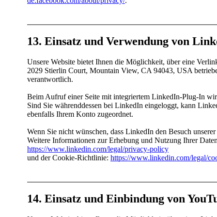
de.facebook.com/​­about/​­privacy/​­
.
13. Einsatz und Verwendung von Link
Unsere Website bietet Ihnen die Möglichkeit, über eine Verli
2029 Stierlin Court, Mountain View, CA 94043, USA betrieben 
verantwortlich.
Beim Aufruf einer Seite mit integriertem LinkedIn-Plug-In wir
Sind Sie währenddessen bei LinkedIn eingeloggt, kann Linke
ebenfalls Ihrem Konto zugeordnet.
Wenn Sie nicht wünschen, dass LinkedIn den Besuch unserer W
Weitere Informationen zur Erhebung und Nutzung Ihrer Daten
https:/​­/​­www.linkedin.com/​­legal/​­privacy-policy
und der Cookie-Richtlinie:
https:/​­/​­www.linkedin.com/​­legal/​­c
14. Einsatz und Einbindung von YouT