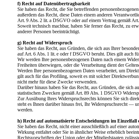
f) Recht auf Datenübertragbarkeit
Sie haben das Recht, die Sie betreffenden personenbezogenen D
außerdem das Recht, diese Daten einem anderen Verantwortlic
Art. 9 Abs. 2 lit. a DSGVO oder auf einem Vertrag gemäß Art. 
Soweit technisch machbar, haben Sie ferner das Recht, zu erwi
anderer Personen beeinträchtigt.
g) Recht auf Widerspruch
Sie haben das Recht, aus Gründen, die sich aus Ihrer besonde
auf Art. 6 Abs. 1 lit. e oder f DSGVO beruht. Dies gilt auch für
Wir werden Ihre personenbezogenen Daten nach einem Widersp
Freiheiten überwiegen, oder die Verarbeitung dient der Gel
Werden Ihre personenbezogenen Daten verarbeitet, um Direkt
gilt auch für das Profiling, soweit es mit solcher Direktwe
nicht mehr für diese Zwecke verwenden.
Darüber hinaus haben Sie das Recht, aus Gründen, die sich au
statistischen Zwecken gemäß Art. 89 Abs. 1 DSGVO Widerspruch
Zur Ausübung Ihres Widerspruchsrechts können Sie sich dire
steht es Ihnen darüber hinaus frei, Ihr Widerspruchsrecht — u
werden.
h) Recht auf automatisierte Entscheidungen im Einzelfall e
Sie haben das Recht, nicht einer ausschließlich auf einer au
Wirkung entfaltet oder Sie in ähnlicher Weise erheblich beeintr
Rechtsvorschriften der Union oder der Mitgliedstaaten zuläss