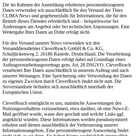
Die im Rahmen der Anmeldung erhobenen personenbezogenen
Daten verwenden wir ausschließlich für den Versand der Thies
CLIMA News und gegebenenfalls für Informationen, die für den
Betrieb dieses Dienstes erforderlich sind – beispielsweise bei
Änderungen am Angebot oder bei technischen Anpassungen. Eine
Weitergabe Ihrer Daten an Dritte erfolgt nicht.
Für den Versand unserer News verwenden wir den
Versanddienstleister CleverReach GmbH & Co. KG,
Schafjückenweg 2, 26180 Rastede, Deutschland. Die Verarbeitung
der personenbezogenen Daten erfolgt dabei auf Grundlage eines
Auftragsverarbeitungsvertrags gem. Art. 28 DSGVO. CleverReach
verarbeitet Ihre Daten ausschließlich in unserem Auftrag und nach
unseren Weisungen. Eine Speicherung oder Verwendung der Daten
zu eigenen Zwecken durch CleverReach findet nicht statt. Die
Serverstandorte befinden sich ausschließlich innerhalb der
Europäischen Union.
CleverReach ermöglicht es uns, statistische Auswertungen des
Nutzungsverhaltens vorzunehmen, etwa darüber, ob eine News-E-
Mail geöffnet wurde, wann dies geschah und welche Links ggf.
angeklickt wurden. Diese Informationen werden pseudonymisiert
erhoben und dienen ausschließlich der Verbesserung unseres
Informationsangebots. Eine personenbezogene Auswertung findet
nicht statt, es sei denn, Sie haben hierzu ausdrücklich eingewilligt.