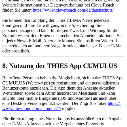
Weitere Informationen zur Datenverarbeitung bei CleverReach
finden Sie unter:
https:/​­/​­www.cleverreach.com/​­de/​­datenschutz/​­
Sie können den Empfang der Thies CLIMA News jederzeit
kündigen und Ihre Einwilligung in die Speicherung Ihrer
personenbezogenen Daten für diesen Zweck mit Wirkung für die
Zukunft widerrufen. Einen entsprechenden Abmeldelink finden Sie
in jeder News-E-Mail. Alternativ können Sie uns Ihren Widerruf
jederzeit auch auf anderem Wege formlos mitteilen, z. B. per E-Mail
oder postalisch.
8. Nutzung der THIES App CUMULUS
Betroffene Personen haben die Möglichkeit, sich in der THIES App
CUMULUS (Wetter-App) zu registrieren und ein personalisiertes
Benutzerkonto anzulegen. Die App dient der Anzeige aktueller
Wetterdaten sowie dem Abruf historischer Messdaten und kann
sowohl über mobile Endgeräte (iOS und Android) als auch über
eine Desktop-Version genutzt werden. Der Zugriff ist über
https:/​­/​­
www.thiescloud.com/​­cumulus/​­#/​­
möglich.
Für die Erstellung eines Nutzerkontos ist ausschließlich die Angabe
einer E-Mail-Adresse sowie die Vergabe eines Passworts