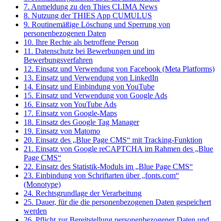
7. Anmeldung zu den Thies CLIMA News
8. Nutzung der THIES App CUMULUS
9. Routinemäßige Löschung und Sperrung von
personenbezogenen Daten
10. Ihre Rechte als betroffene Person
11. Datenschutz bei Bewerbungen und im
Bewerbungsverfahren
12. Einsatz und Verwendung von Facebook (Meta Platforms)
13. Einsatz und Verwendung von LinkedIn
14. Einsatz und Einbindung von YouTube
15. Einsatz und Verwendung von Google Ads
16. Einsatz von YouTube Ads
17. Einsatz von Google-Maps
18. Einsatz des Google Tag Manager
19. Einsatz von Matomo
20. Einsatz des „Blue Page CMS“ mit Tracking-Funktion
21. Einsatz von Google reCAPTCHA im Rahmen des „Blue
Page CMS“
22. Einsatz des Statistik-Moduls im „Blue Page CMS“
23. Einbindung von Schriftarten über „fonts.com“
(Monotype)
24. Rechtsgrundlage der Verarbeitung
25. Dauer, für die die personenbezogenen Daten gespeichert
werden
26. Pflicht zur Bereitstellung personenbezogener Daten und